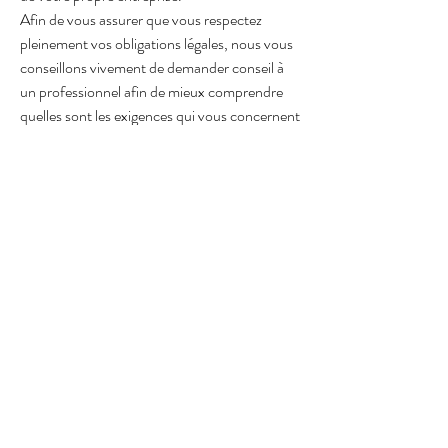
Afin de vous assurer que vous respectez
pleinement vos obligations légales, nous vous
conseillons vivement de demander conseil à
un professionnel afin de mieux comprendre
quelles sont les exigences qui vous concernent
spécifiquement.
Cliquez ici
pour obtenir des informations plus
détaillées sur la création de vos termes et
conditions.
Politique de confidentialité
Termes et conditions
Mentions légales